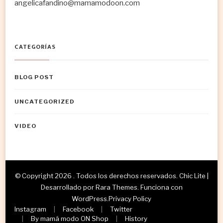
angelicafandino@mamamodoon.com
CATEGORÍAS
BLOG POST
UNCATEGORIZED
VIDEO
© Copyright 2026
. Todos los derechos reservados. Chic Lite |
Desarrollado por
Rara Themes
. Funciona con
WordPress
.
Privacy Policy
Instagram
Facebook
Twitter
By mamá modo ON Shop
History